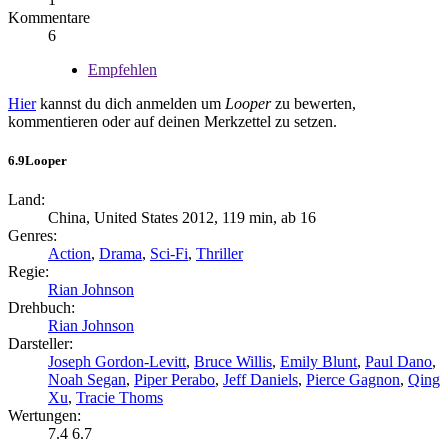
Kommentare
6
Empfehlen
Hier
kannst du dich anmelden um
Looper
zu bewerten,
kommentieren oder auf deinen Merkzettel zu setzen.
6.9
Looper
Land:
China, United States 2012, 119 min, ab 16
Genres:
Action
,
Drama
,
Sci-Fi
,
Thriller
Regie:
Rian Johnson
Drehbuch:
Rian Johnson
Darsteller:
Joseph Gordon-Levitt
,
Bruce Willis
,
Emily Blunt
,
Paul Dano
,
Noah Segan
,
Piper Perabo
,
Jeff Daniels
,
Pierce Gagnon
,
Qing
Xu
,
Tracie Thoms
Wertungen:
7.4
6.7