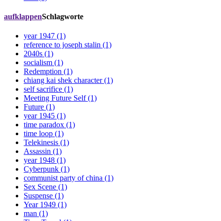
aufklappen
Schlagworte
year 1947 (1)
reference to joseph stalin (1)
2040s (1)
socialism (1)
Redemption (1)
chiang kai shek character (1)
self sacrifice (1)
Meeting Future Self (1)
Future (1)
year 1945 (1)
time paradox (1)
time loop (1)
Telekinesis (1)
Assassin (1)
year 1948 (1)
Cyberpunk (1)
communist party of china (1)
Sex Scene (1)
Suspense (1)
Year 1949 (1)
man (1)