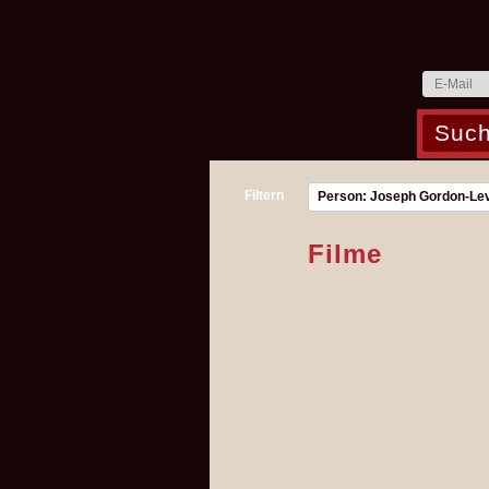
Filtern
Person: Joseph Gordon-Lev
Filme