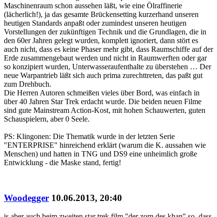
Maschinenraum schon aussehen läßt, wie eine Ölraffinerie
(lächerlich!), ja das gesamte Brückensetting kurzerhand unseren
heutigen Standards anpaßt oder zumindest unseren heutigen
Vorstellungen der zukünftigen Technik und die Grundlagen, die in
den 60er Jahren gelegt wurden, komplett ignoriert, dann stört es
auch nicht, dass es keine Phaser mehr gibt, dass Raumschiffe auf der
Erde zusammengebaut werden und nicht in Raumwerften oder gar
so konzipiert wurden, Unterwasseraufenthalte zu überstehen … Der
neue Warpantrieb läßt sich auch prima zurechttreten, das paßt gut
zum Drehbuch.
Die Herren Autoren schmeißen vieles über Bord, was einfach in
über 40 Jahren Star Trek erdacht wurde. Die beiden neuen Filme
sind gute Mainstream Action-Kost, mit hohen Schauwerten, guten
Schauspielern, aber 0 Seele.
PS: Klingonen: Die Thematik wurde in der letzten Serie
"ENTERPRISE" hinreichend erklärt (warum die K. aussahen wie
Menschen) und hatten in TNG und DS9 eine unheimlich große
Entwicklung - die Maske stand, fertig!
Woodegger
10.06.2013, 20:40
is aber auch beim zweiten star trek film "der zorn des khan" so, dass