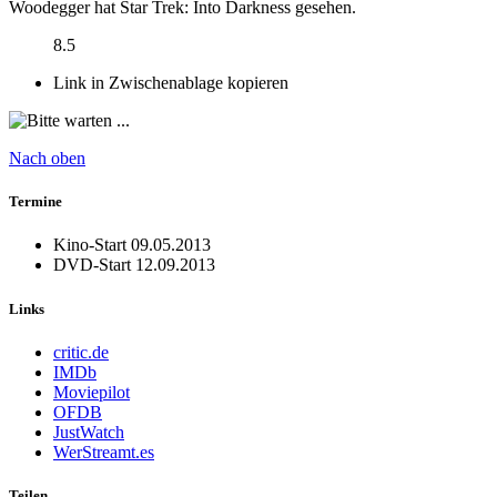
Woodegger hat Star Trek: Into Darkness gesehen.
8.5
Link in Zwischenablage kopieren
Nach oben
Termine
Kino-Start
09.05.2013
DVD-Start
12.09.2013
Links
critic.de
IMDb
Moviepilot
OFDB
JustWatch
WerStreamt.es
Teilen