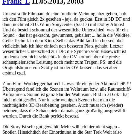
Frank_L
11.05.2013, 20:03
Um extra für Filmpaul.de eine fundierte Meinung abzugeben, hab
ich den Film gleich 2x gesehen - jaja, da guckta! Erst in 3D DF und
dann nochmal 3D OV im Sonycenter (Saal 7) mit Dolby Atmos!
Und da besteht schonmal der wesentliche Unterschied: was für ein
Sound - das hat gekracht, gewummst, geballert ... holla die Waldfee.
Geile Technik in dem Kino. Selbst das Bild fand ich besser, aber
vielleicht hab ich hier einfach nen besseren Platz gehabt. Letzter
wesentlicher Unterschied zur DF: die Synchro vom Bösewicht ist
im deutschen nicht schlecht - in der OV kommt aber die große
schauspielerische Leistung noch mehr zum Tragen. PS: und die
Originalstimme von Scotty ist in der OV besser - das sei aber
erstmal egal.
Zum Film. Woodegger hat recht - was für ein geiler Aktionscheiß !!!
Überragend fand ich die Szenen im Weltraum bzw. alle Raumschiff-
Aufnahmen. Sound ist ganz klar der Wahnsinn. Bild in 3D ok - hat
mich nicht gestört. Nur in sehr wenigen Szenen hat man die
nachträgliche 3D-Bearbeitung gesehen. Auch muss ich (wieder)
betonen, dass die Schauspieler damals ganz großartig ausgewählt
wurden. Durch die Bank perfekt besetzt.
Die Story ist sehr gut gewählt. Mehr will ich hier nicht sagen -
Spoiler. Hinsichtlich der Einordnung in die Star Trek Welt (also