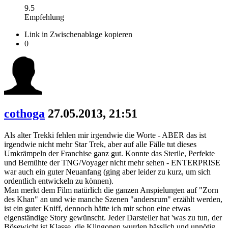
9.5
Empfehlung
Link in Zwischenablage kopieren
0
cothoga
27.05.2013, 21:51
Als alter Trekki fehlen mir irgendwie die Worte - ABER das ist
irgendwie nicht mehr Star Trek, aber auf alle Fälle tut dieses
Umkrämpeln der Franchise ganz gut. Konnte das Sterile, Perfekte
und Bemühte der TNG/Voyager nicht mehr sehen - ENTERPRISE
war auch ein guter Neuanfang (ging aber leider zu kurz, um sich
ordentlich entwickeln zu können).
Man merkt dem Film natürlich die ganzen Anspielungen auf "Zorn
des Khan" an und wie manche Szenen "andersrum" erzählt werden,
ist ein guter Kniff, dennoch hätte ich mir schon eine etwas
eigenständige Story gewünscht. Jeder Darsteller hat 'was zu tun, der
Bösewicht ist Klasse, die Klingonen wurden hässlich und unnötig