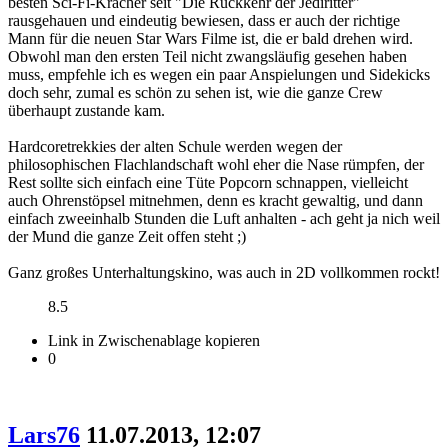
besten Sci-Fi-Kracher seit "Die Rückkehr der Jediritter"
rausgehauen und eindeutig bewiesen, dass er auch der richtige
Mann für die neuen Star Wars Filme ist, die er bald drehen wird.
Obwohl man den ersten Teil nicht zwangsläufig gesehen haben
muss, empfehle ich es wegen ein paar Anspielungen und Sidekicks
doch sehr, zumal es schön zu sehen ist, wie die ganze Crew
überhaupt zustande kam.
Hardcoretrekkies der alten Schule werden wegen der
philosophischen Flachlandschaft wohl eher die Nase rümpfen, der
Rest sollte sich einfach eine Tüte Popcorn schnappen, vielleicht
auch Ohrenstöpsel mitnehmen, denn es kracht gewaltig, und dann
einfach zweeinhalb Stunden die Luft anhalten - ach geht ja nich weil
der Mund die ganze Zeit offen steht ;)
Ganz großes Unterhaltungskino, was auch in 2D vollkommen rockt!
8.5
Link in Zwischenablage kopieren
0
Lars76
11.07.2013, 12:07