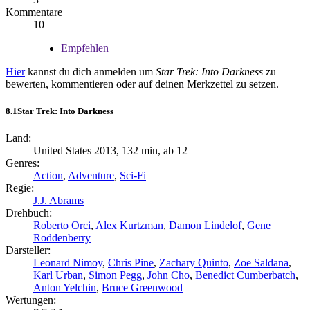
Kommentare
10
Empfehlen
Hier
kannst du dich anmelden um
Star Trek: Into Darkness
zu
bewerten, kommentieren oder auf deinen Merkzettel zu setzen.
8.1
Star Trek: Into Darkness
Land:
United States 2013, 132 min, ab 12
Genres:
Action
,
Adventure
,
Sci-Fi
Regie:
J.J. Abrams
Drehbuch:
Roberto Orci
,
Alex Kurtzman
,
Damon Lindelof
,
Gene
Roddenberry
Darsteller:
Leonard Nimoy
,
Chris Pine
,
Zachary Quinto
,
Zoe Saldana
,
Karl Urban
,
Simon Pegg
,
John Cho
,
Benedict Cumberbatch
,
Anton Yelchin
,
Bruce Greenwood
Wertungen: