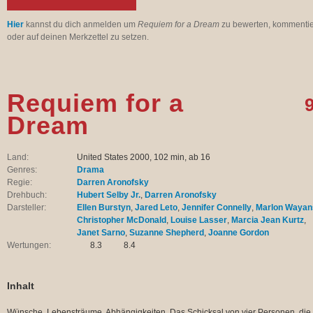
Hier
kannst du dich anmelden um
Requiem for a Dream
zu bewerten, kommenti
oder auf deinen Merkzettel zu setzen.
Requiem for a
9
Dream
Land:
United States 2000, 102 min, ab 16
Genres:
Drama
Regie:
Darren Aronofsky
Drehbuch:
Hubert Selby Jr.
,
Darren Aronofsky
Darsteller:
Ellen Burstyn
,
Jared Leto
,
Jennifer Connelly
,
Marlon Wayan
Christopher McDonald
,
Louise Lasser
,
Marcia Jean Kurtz
,
Janet Sarno
,
Suzanne Shepherd
,
Joanne Gordon
Wertungen:
8.3
8.4
Inhalt
Wünsche, Lebensträume, Abhängigkeiten. Das Schicksal von vier Personen, die 