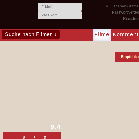
Mit Facebook anme
Passwort verge
Registri
Filme
Komment
Empfehle
9.4
8
3
5