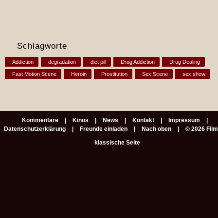
Schlagworte
Addiction
degradation
diet pill
Drug Addiction
Drug Dealing
Fast Motion Scene
Heroin
Prostitution
Sex Scene
sex show
Kommentare
Kinos
News
Kontakt
Impressum
Datenschutzerklärung
Freunde einladen
Nach oben
© 2026 Fil
klassische Seite