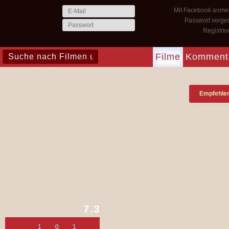
Mit Facebook anme
Passwort verge
Registri
Filme
Komment
Empfehle
7.3
1
0
1