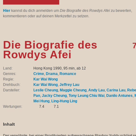
Hier
kannst du dich anmelden um
Die Biografie des Rowdys Afei
zu bewerten,
kommentieren oder auf deinen Merkzettel zu setzen.
Die Biografie des
7
Rowdys Afei
Land:
Hong Kong 1990, 95 min, ab 12
Genres:
Crime
,
Drama
,
Romance
Regie:
Kar Wai Wong
Drehbuch:
Kar Wai Wong
,
Jeffrey Lau
Darsteller:
Leslie Cheung
,
Maggie Cheung
,
Andy Lau
,
Carina Lau
,
Reb
Pan
,
Jacky Cheung
,
Tony Leung Chiu Wai
,
Danilo Antunes
,
Mei Hung
,
Ling-Hung Ling
Wertungen:
7.4
7.1
Inhalt
Der verwöhnte, bei einer Prostituierten aufgewachsene Playboy Yuddy schlägt s