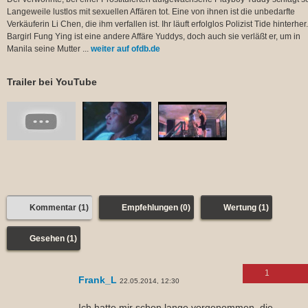
Langeweile lustlos mit sexuellen Affären tot. Eine von ihnen ist die unbedarfte
Verkäuferin Li Chen, die ihm verfallen ist. Ihr läuft erfolglos Polizist Tide hinterher.
Bargirl Fung Ying ist eine andere Affäre Yuddys, doch auch sie verläßt er, um in
Manila seine Mutter ...
weiter auf ofdb.de
Trailer bei YouTube
Kommentar (1)
Empfehlungen (0)
Wertung (1)
Gesehen (1)
1
Frank_L
22.05.2014, 12:30
Ich hatte mir schon lange vorgenommen, die