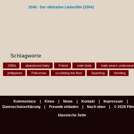
2046 - Der ultimative Liebesfilm (2004)
Schlagworte
1960s
abandoned baby
Friend
male body
male wears underwear
philippines
Policeman
scrubbing the floor
Spanking
Vomiting
Kommentare
Kinos
News
Kontakt
Impressum
Datenschutzerklärung
Freunde einladen
Nach oben
© 2026 Fil
klassische Seite