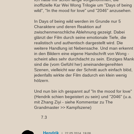
inoffizielle Kar Wei Wong Trilogie um "Days of being
wild", "In the mood for love" und "2046" anzusehen.
In Days of being wild werden im Grunde nur 5
Charaktere und deren Reaktion auf
zwischenmenschliche Ablehnung gezeigt. Dabei
glänzt der Film durch seine emotionale Tiefe, die
realistisch und authentisch dargestellt wird. Die
weitere Handlung ist Nebensache. Und man erkennt
in den Bildern eine eigene Handschrift von Wong -
scheint alles sehr durchdacht zu sein. Einziges Man
sind die (vom Gefühl her) aneinandergereihten
Szenen, vielleicht war der Schnitt auch einfach blöd,
jedenfalls wirkte der Film dadurch ein klein wenig
hölzern.
Und nun bin ich gespannt auf "In the mood for love"
(Hendrik schien begeistert zu sein) und "2046" (u.a.
mit Zhang Ziyi - siehe Kommentar zu The
Grandmaster >> Kampfszene)
7.3
Hendrik
22.05.2014, 19:06