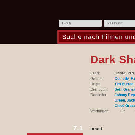
Dark S
Land:
United Stat
Genres:
Comedy
,
Fa
Regie:
Tim Burton
Drehbuch:
Seth Graha
Darsteller:
Johnny De
Green
,
Jack
Chloë Grac
Wertungen:
6.2
7.1
Inhalt