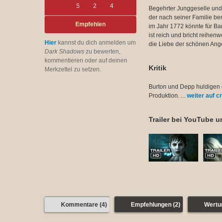
5
2
4
Begehrter Junggeselle und 
der nach seiner Familie b
Empfehlen
im Jahr 1772 könnte für Ba
ist reich und bricht reihe
Hier
kannst du dich anmelden um
die Liebe der schönen Ange
Dark Shadows
zu bewerten,
kommentieren oder auf deinen
Kritik
Merkzettel zu setzen.
Burton und Depp huldigen
Produktion. ...
weiter auf cr
Trailer bei YouTube un
Kommentare (4)
Empfehlungen (2)
Wertu