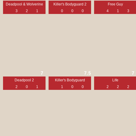
Deadpool & Wolverine
Killer's Bodyguard 2
Free Guy
3
2
1
0
0
0
4
1
3
7
7.5
7
Deadpool 2
Killer's Bodyguard
Life
2
0
1
1
0
0
2
2
2