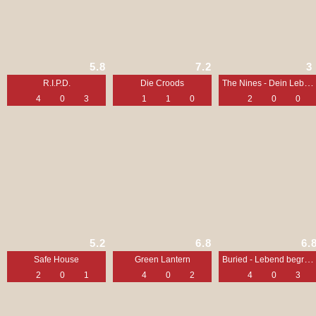
5.8
7.2
3
The Nines - Dein Leben ist nur ein Spiel
R.I.P.D.
Die Croods
4
0
3
1
1
0
2
0
0
5.2
6.8
6.
Buried - Lebend begraben
Safe House
Green Lantern
2
0
1
4
0
2
4
0
3