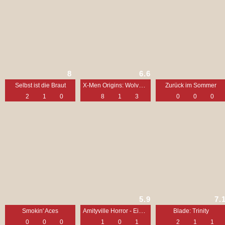
8
6.6
X-Men Origins: Wolverine
Selbst ist die Braut
Zurück im Sommer
2
1
0
8
1
3
0
0
0
5.9
7.
Amityville Horror - Eine wahre Geschichte
Smokin' Aces
Blade: Trinity
0
0
0
1
0
1
2
1
1