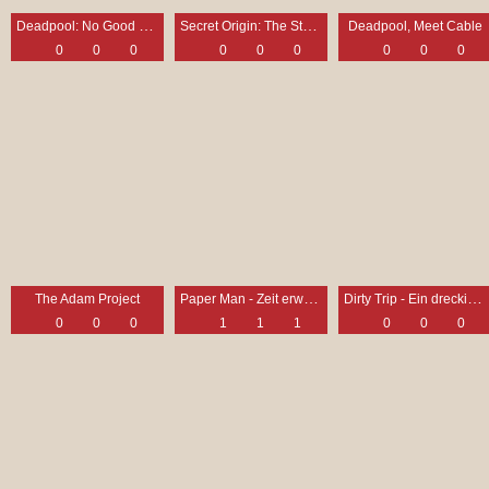
Deadpool: No Good Deed
Secret Origin: The Story of DC Comics
Deadpool, Meet Cable
0
0
0
0
0
0
0
0
0
Paper Man - Zeit erwachsen zu werden
Dirty Trip - Ein dreckiger Trip
The Adam Project
0
0
0
1
1
1
0
0
0