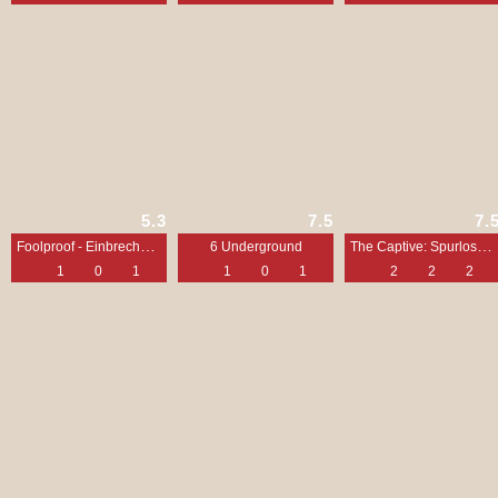
5.3
7.5
7.
Foolproof - Einbrechen, ausbrechen, abrechnen!
The Captive: Spurlos verschwunden
6 Underground
1
0
1
1
0
1
2
2
2