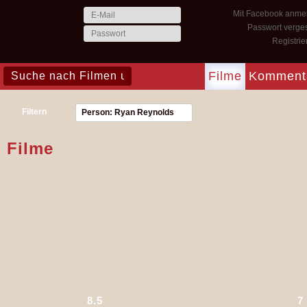
Mit Facebook anme
Passwort verge
Registri
Filme
Komment
Filtern
Person: Ryan Reynolds
Filme
8.5
7