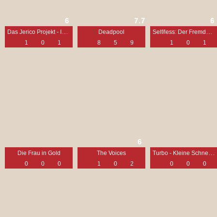
6
7.7
6
Das Jerico Projekt - Im Kopf des Killers
Self/less: Der Fremde in mir
Deadpool
1
0
1
8
5
9
1
0
1
6
Turbo - Kleine Schnecke, großer Traum
Die Frau in Gold
The Voices
0
0
0
1
0
2
0
0
0