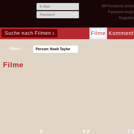
Mit Facebook anme
Passwort verge
Registri
Filme
Komment
Filtern
Person: Noah Taylor
Filme
5
6.8
7.