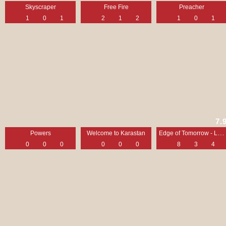
Skyscraper
Free Fire
Preacher
1
0
1
2
1
2
1
0
1
7.
Edge of Tomorrow - Live. Die. Repeat
Powers
Welcome to Karastan
0
0
0
0
0
0
8
3
4