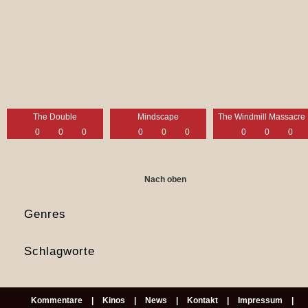
The Double
Mindscape
The Windmill Massacre
0
0
0
0
0
0
0
0
0
Nach oben
Genres
Schlagworte
Kommentare
Kinos
News
Kontakt
Impressum