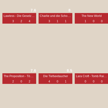
7.6
8
Lawless - Die Gesetzlosen
Charlie und die Schokoladenfabrik
The New World
3
2
4
3
1
1
1
0
0
7.6
8.5
The Proposition - Tödliches Angebot
Lara Croft - Tomb Raider: Die Wiege des Lebens
Die Tiefseetaucher
2
0
2
4
0
1
0
0
0