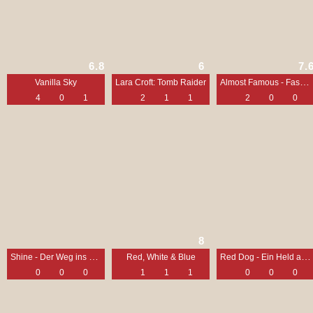
6.8
6
7.
Almost Famous - Fast berühmt
Vanilla Sky
Lara Croft: Tomb Raider
4
0
1
2
1
1
2
0
0
8
Shine - Der Weg ins Licht
Red Dog - Ein Held auf vier Pfoten
Red, White & Blue
0
0
0
1
1
1
0
0
0