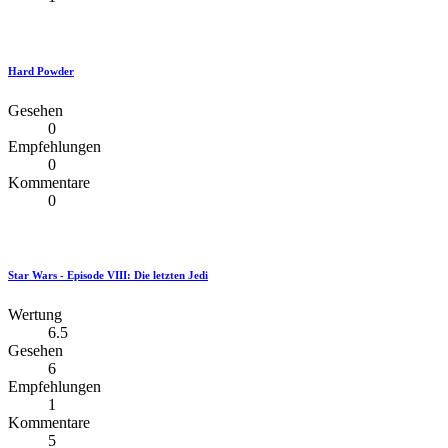
Hard Powder
Gesehen
0
Empfehlungen
0
Kommentare
0
Star Wars - Episode VIII: Die letzten Jedi
Wertung
6.5
Gesehen
6
Empfehlungen
1
Kommentare
5