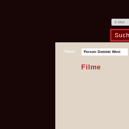
Filtern
Person: Dominic West
Filme