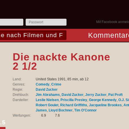
Mit Facebook anmel
Kommentar
Die nackte Kanone
2 1/2
Land:
United States 1991, 85 min, ab 12
Genres:
Comedy
,
Crime
Regie:
David Zucker
Drehbuch:
Jim Abrahams
,
David Zucker
,
Jerry Zucker
,
Pat Proft
Darsteller:
Leslie Nielsen
,
Priscilla Presley
,
George Kennedy
,
O.J. 
Robert Goulet
,
Richard Griffiths
,
Jacqueline Brookes
,
An
James
,
Lloyd Bochner
,
Tim O'Connor
Wertungen:
6.9
7.6
.5