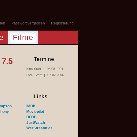
den
Passwort vergessen
Registrierung
e
Filme
Termine
7.5
Kino-Start
08.08.1991
DVD-Start
07.02.2006
Links
Simpson
,
IMDb
thony
Moviepilot
OFDB
JustWatch
WerStreamt.es