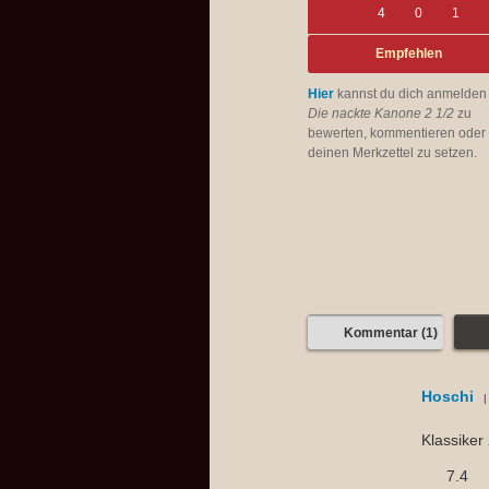
4
0
1
Empfehlen
Hier
kannst du dich anmelden
Die nackte Kanone 2 1/2
zu
bewerten, kommentieren oder 
deinen Merkzettel zu setzen.
Kommentar (1)
Hoschi
Klassiker 
7.4