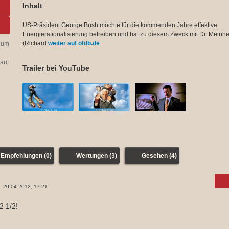
Inhalt
US-Präsident George Bush möchte für die kommenden Jahre effektive
Energierationalisierung betreiben und hat zu diesem Zweck mit Dr. Meinh
(Richard
weiter auf ofdb.de
 um
auf
Trailer bei YouTube
Empfehlungen (0)
Wertungen (3)
Gesehen (4)
20.04.2012, 17:21
2 1/2!