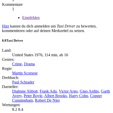
Kommentare
1
Empfehlen
Hier
kannst du dich anmelden um
Taxi Driver
zu bewerten,
kommentieren oder auf deinen Merkzettel zu setzen.
8.8
Taxi Driver
Land:
United States 1976, 114 min, ab 16
Genres:
Crime
,
Drama
Regie:
Martin Scorsese
Drehbuch:
Paul Schrader
Darsteller:
Diahnne Abbott
,
Frank Adu
,
Victor Argo
,
Gino Ardito
,
Garth
Avery
,
Peter Boyle
,
Albert Brooks
,
Harry Cohn
,
Copper
Cunningham
,
Robert De Niro
Wertungen:
8.2
8.4