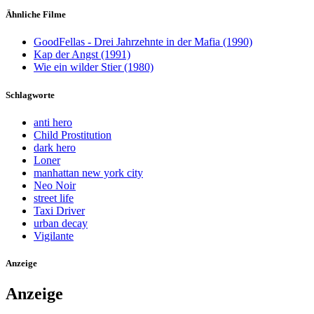
Ähnliche Filme
GoodFellas - Drei Jahrzehnte in der Mafia (1990)
Kap der Angst (1991)
Wie ein wilder Stier (1980)
Schlagworte
anti hero
Child Prostitution
dark hero
Loner
manhattan new york city
Neo Noir
street life
Taxi Driver
urban decay
Vigilante
Anzeige
Anzeige