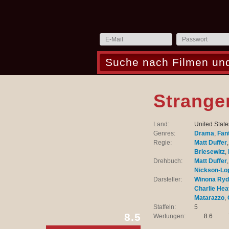
Strange
Land:
United State
Genres:
Drama
,
Fan
Regie:
Matt Duffer
Briesewitz
,
Drehbuch:
Matt Duffer
Nickson-Lo
Darsteller:
Winona Ryd
Charlie Hea
Matarazzo
,
Staffeln:
5
8.5
Wertungen:
8.6