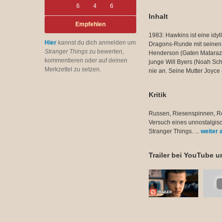
6
4
6
Inhalt
Empfehlen
1983: Hawkins ist eine idyl
Hier
kannst du dich anmelden um
Dragons-Runde mit seinen 
Stranger Things
zu bewerten,
Henderson (Gaten Matarazz
kommentieren oder auf deinen
junge Will Byers (Noah Sc
Merkzettel zu setzen.
nie an. Seine Mutter Joyce
Kritik
Russen, Riesenspinnen, Rol
Versuch eines unnostalgisch
Stranger Things. ...
weiter a
Trailer bei YouTube un