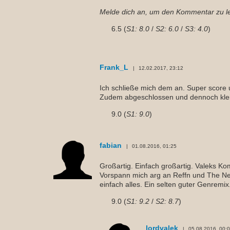
Melde dich an, um den Kommentar zu l
6.5 (
S1: 8.0
/
S2: 6.0
/
S3: 4.0
)
Frank_L
12.02.2017, 23:12
Ich schließe mich dem an. Super score u
Zudem abgeschlossen und dennoch klein
9.0 (
S1: 9.0
)
fabian
01.08.2016, 01:25
Großartig. Einfach großartig. Valeks K
Vorspann mich arg an Reffn und The Ne
einfach alles. Ein selten guter Genremix
9.0 (
S1: 9.2
/
S2: 8.7
)
lordvalek
05.08.2016, 00: