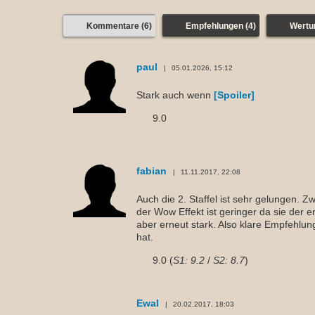
Kommentare (6)
Empfehlungen (4)
Wertu
paul
05.01.2026, 15:12
Stark auch wenn
[Spoiler]
9.0
fabian
11.11.2017, 22:08
Auch die 2. Staffel ist sehr gelungen. Z
der Wow Effekt ist geringer da sie der er
aber erneut stark. Also klare Empfehlung
hat.
9.0 (
S1: 9.2
/
S2: 8.7
)
Ewal
20.02.2017, 18:03