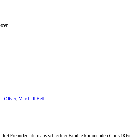
tzen.
n Oliver
,
Marshall Bell
t drei Freunden, dem aus schlechter Familie kommenden Chris (River