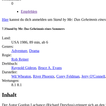
0
Empfehlen
Hier
kannst du dich anmelden um
Stand by Me: Das Geheimnis eine
7.3
Stand by Me: Das Geheimnis eines Sommers
Land:
USA 1986, 89 min, ab 6
Genres:
Adventure
,
Drama
Regie:
Rob Reiner
Drehbuch:
Raynold Gideon
,
Bruce A. Evans
Darsteller:
Wil Wheaton
,
River Phoenix
,
Corey Feldman
,
Jerry O'Connell
Wertungen:
8.1
8.1
Inhalt
Der Autor Gordon Lachance (Richard Dreyfuss) erinnert sich an den