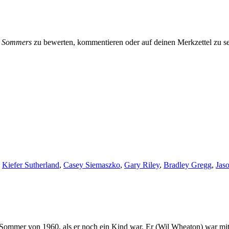
s Sommers
zu bewerten, kommentieren oder auf deinen Merkzettel zu se
,
Kiefer Sutherland
,
Casey Siemaszko
,
Gary Riley
,
Bradley Gregg
,
Jaso
 Sommer von 1960, als er noch ein Kind war. Er (Wil Wheaton) war mi