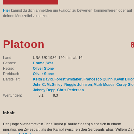
Hier
kannst du dich anmelden um
Platoon
zu bewerten, kommentieren oder auf
deinen Merkzettel zu setzen.
Platoon
8
Land:
USA, UK 1986, 120 min, ab 16
Genres:
Drama
,
War
Regie:
Oliver Stone
Drehbuch:
Oliver Stone
Darsteller:
Keith David
,
Forest Whitaker
,
Francesco Quinn
,
Kevin Dillo
John C. McGinley
,
Reggie Johnson
,
Mark Moses
,
Corey Glo
Johnny Depp
,
Chris Pedersen
Wertungen:
8.1
8.3
Inhalt
Der junge Vietnamrekrut Chris Taylor (Charlie Sheen) sieht sich in einem
moralischen Zwiespalt, als der Kampf zwischen den Sergeants Elias (Willem Daf