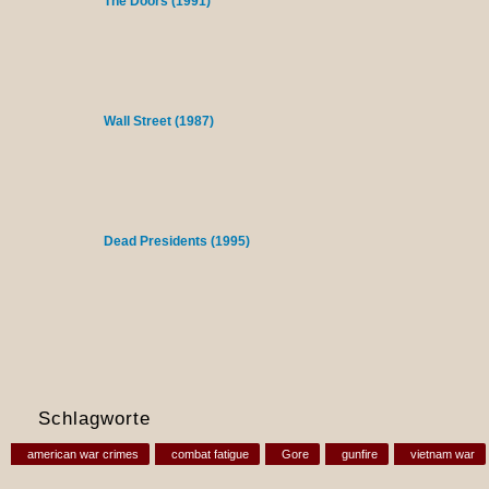
The Doors (1991)
Wall Street (1987)
Dead Presidents (1995)
Schlagworte
american war crimes
combat fatigue
Gore
gunfire
vietnam war