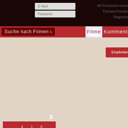
Mit Facebook anme
Passwort verge
Registri
Filme
Komment
Empfehle
8
4
1
0