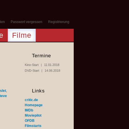
den
Passwort vergessen
Registrierung
e
Filme
Termine
Kino-Start
11.01.2018
DVD-Start
14.06.2018
Links
slet
,
teve
critic.de
Homepage
IMDb
Moviepilot
OFDB
Filmstarts