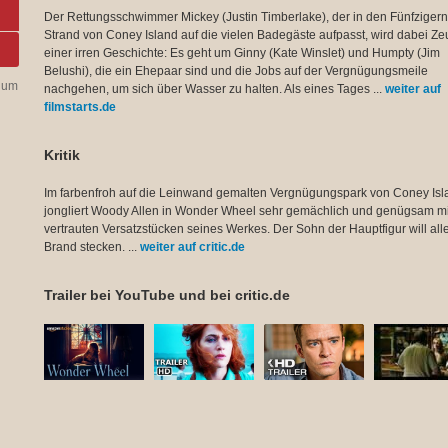
Der Rettungsschwimmer Mickey (Justin Timberlake), der in den Fünfziger
Strand von Coney Island auf die vielen Badegäste aufpasst, wird dabei Z
einer irren Geschichte: Es geht um Ginny (Kate Winslet) und Humpty (Jim
Belushi), die ein Ehepaar sind und die Jobs auf der Vergnügungsmeile
 um
nachgehen, um sich über Wasser zu halten. Als eines Tages ...
weiter auf
filmstarts.de
n
Kritik
Im farbenfroh auf die Leinwand gemalten Vergnügungspark von Coney Isl
jongliert Woody Allen in Wonder Wheel sehr gemächlich und genügsam mi
vertrauten Versatzstücken seines Werkes. Der Sohn der Hauptfigur will alle
Brand stecken. ...
weiter auf critic.de
Trailer bei YouTube und bei critic.de