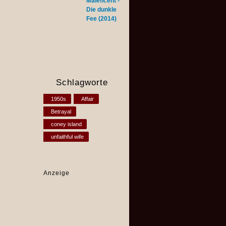
Maleficent -
Die dunkle
Fee (2014)
Schlagworte
1950s
Affair
Betrayal
coney island
unfaithful wife
Anzeige