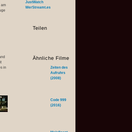
JustWatch
n am
WerStreamt.es
euge
Teilen
and
Ähnliche Filme
t
s in
Zeiten des
Aufruhrs
(2008)
Code 999
(2016)