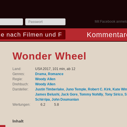
Mit Facebook anmel
Kommentar
Wonder Wheel
Land:
USA 2017, 101 min, ab 12
Genres:
Drama
,
Romance
Regie:
Woody Allen
Drehbuch:
Woody Allen
Darsteller:
Justin Timberlake
,
Juno Temple
,
Robert C. Kirk
,
Kate Win
James Belushi
,
Jack Gore
,
Tommy Nohilly
,
Tony Sirico
,
S
Schirripa
,
John Doumanian
Wertungen:
6.2
5.8
Inhalt