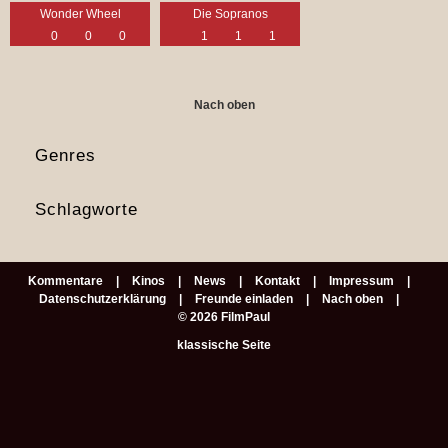
Wonder Wheel
Die Sopranos
0
0
0
1
1
1
Nach oben
Genres
Schlagworte
Kommentare
Kinos
News
Kontakt
Impressum
Datenschutzerklärung
Freunde einladen
Nach oben
© 2026 FilmPaul
klassische Seite