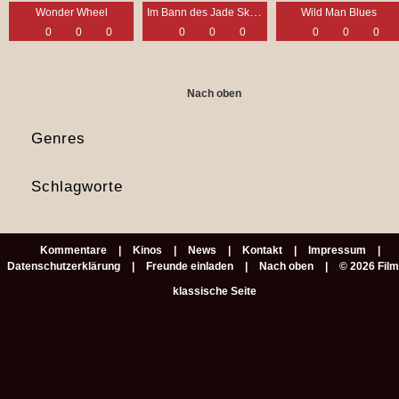
Im Bann des Jade Skorpions
Wonder Wheel
Wild Man Blues
0
0
0
0
0
0
0
0
0
Nach oben
Genres
Schlagworte
Kommentare
Kinos
News
Kontakt
Impressum
Datenschutzerklärung
Freunde einladen
Nach oben
© 2026 Fil
klassische Seite