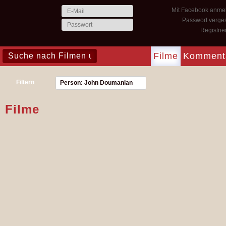
Mit Facebook anme
Passwort verge
Registri
Filme
Komment
Filtern
Person: John Doumanian
Filme