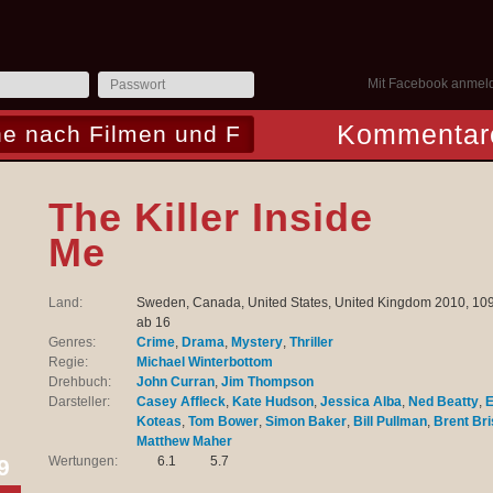
Mit Facebook anmel
Kommentar
The Killer Inside
Me
Land:
Sweden, Canada, United States, United Kingdom 2010, 109
ab 16
Genres:
Crime
,
Drama
,
Mystery
,
Thriller
Regie:
Michael Winterbottom
Drehbuch:
John Curran
,
Jim Thompson
Darsteller:
Casey Affleck
,
Kate Hudson
,
Jessica Alba
,
Ned Beatty
,
E
Koteas
,
Tom Bower
,
Simon Baker
,
Bill Pullman
,
Brent Br
Matthew Maher
Wertungen:
6.1
5.7
9