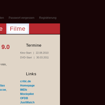
den
Passwort vergessen
Registrierung
e
Filme
Termine
9.0
Kino-Start
22.08.2010
DVD-Start
30.03.2011
 min,
Links
critic.de
lias
Homepage
iscoe
,
IMDb
Moviepilot
OFDB
JustWatch