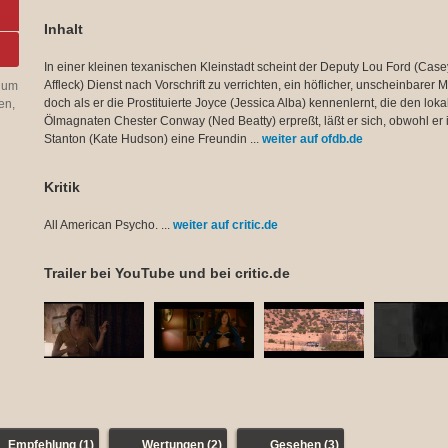
Inhalt
In einer kleinen texanischen Kleinstadt scheint der Deputy Lou Ford (Case
Affleck) Dienst nach Vorschrift zu verrichten, ein höflicher, unscheinbarer 
 um
doch als er die Prostituierte Joyce (Jessica Alba) kennenlernt, die den lok
en,
Ölmagnaten Chester Conway (Ned Beatty) erpreßt, läßt er sich, obwohl er
n
Stanton (Kate Hudson) eine Freundin ...
weiter auf ofdb.de
Kritik
All American Psycho. ...
weiter auf critic.de
Trailer bei YouTube und bei critic.de
Empfehlung (1)
Wertungen (2)
Gesehen (3)