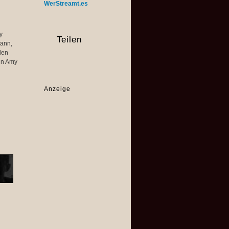
WerStreamt.es
y
Teilen
Mann,
alen
 in Amy
Anzeige