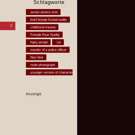
Schlagworte
aerial camera shot
brief female frontal nudity
0
childhood trauma
Female Rear Nudity
hairy armpit
Lie
murder of a police officer
Neo Noir
nude photograph
younger version of character
Anzeige