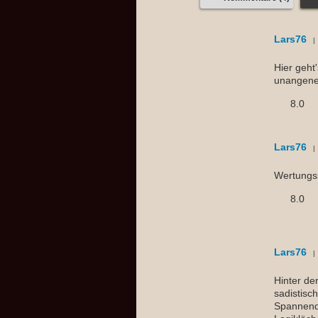
Lars76
Hier geht
unangene
8.0
Lars76
Wertungss
8.0
Lars76
Hinter de
sadistisc
Spannende