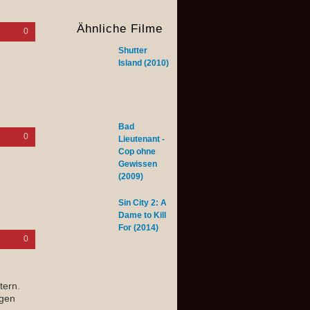
Ähnliche Filme
0
Shutter
Island (2010)
Bad
0
Lieutenant -
Cop ohne
Gewissen
(2009)
Sin City 2: A
Dame to Kill
For (2014)
0
tern.
igen