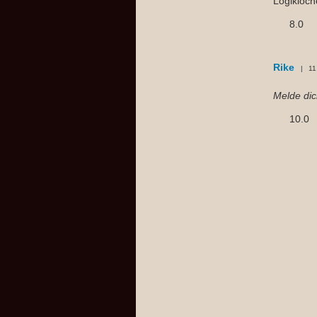
Logiklöch
8.0
Rike
11
Melde di
10.0