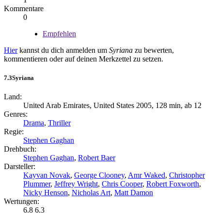
Kommentare
0
Empfehlen
Hier
kannst du dich anmelden um
Syriana
zu bewerten,
kommentieren oder auf deinen Merkzettel zu setzen.
7.3
Syriana
Land:
United Arab Emirates, United States 2005, 128 min, ab 12
Genres:
Drama
,
Thriller
Regie:
Stephen Gaghan
Drehbuch:
Stephen Gaghan
,
Robert Baer
Darsteller:
Kayvan Novak
,
George Clooney
,
Amr Waked
,
Christopher
Plummer
,
Jeffrey Wright
,
Chris Cooper
,
Robert Foxworth
,
Nicky Henson
,
Nicholas Art
,
Matt Damon
Wertungen:
6.8
6.3