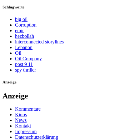
Schlagworte
big oil
Corruption
emir
hezbollah
interconnected storylines
Lebanon
Oil
Oil Company
post 9 11
spy thriller
Anzeige
Anzeige
Kommentare
Kinos
News
Kontakt
Impressum
Datenschutzerklärung