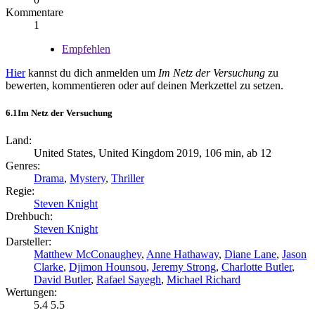
Kommentare
1
Empfehlen
Hier
kannst du dich anmelden um
Im Netz der Versuchung
zu
bewerten, kommentieren oder auf deinen Merkzettel zu setzen.
6.1
Im Netz der Versuchung
Land:
United States, United Kingdom 2019, 106 min, ab 12
Genres:
Drama
,
Mystery
,
Thriller
Regie:
Steven Knight
Drehbuch:
Steven Knight
Darsteller:
Matthew McConaughey
,
Anne Hathaway
,
Diane Lane
,
Jason
Clarke
,
Djimon Hounsou
,
Jeremy Strong
,
Charlotte Butler
,
David Butler
,
Rafael Sayegh
,
Michael Richard
Wertungen:
5.4
5.5