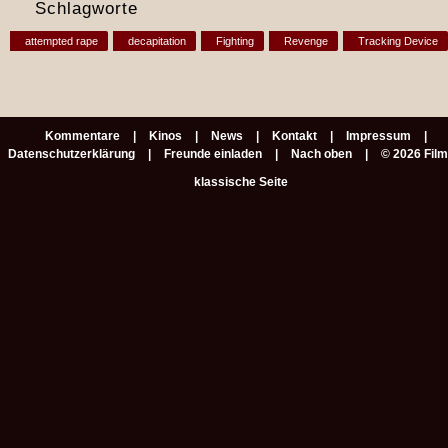
Schlagworte
attempted rape
decapitation
Fighting
Revenge
Tracking Device
Kommentare
Kinos
News
Kontakt
Impressum
Datenschutzerklärung
Freunde einladen
Nach oben
© 2026 Fil
klassische Seite