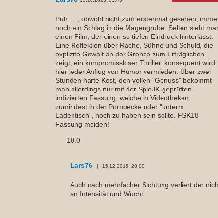
15.10.2013, 23:45
Puh ... , obwohl nicht zum erstenmal gesehen, imme
noch ein Schlag in die Magengrube. Selten sieht ma
einen Film, der einen so tiefen Eindruck hinterlässt.
Eine Reflektion über Rache, Sühne und Schuld, die
explizite Gewalt an der Grenze zum Erträglichen
zeigt, ein kompromissloser Thriller, konsequent wird
hier jeder Anflug von Humor vermieden. Über zwei
Stunden harte Kost, den vollen "Genuss" bekommt
man allerdings nur mit der SpioJK-geprüften,
indizierten Fassung, welche in Videotheken,
zumindest in der Pornoecke oder "unterm
Ladentisch", noch zu haben sein sollte. FSK18-
Fassung meiden!
10.0
Lars76
15.12.2015, 20:00
Auch nach mehrfacher Sichtung verliert der nich
an Intensität und Wucht.