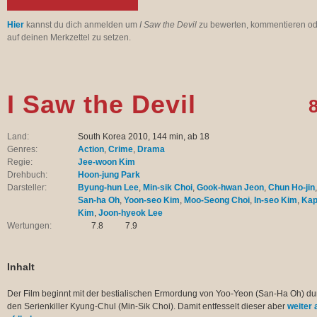
Hier
kannst du dich anmelden um
I Saw the Devil
zu bewerten, kommentieren od
auf deinen Merkzettel zu setzen.
I Saw the Devil
8
Land:
South Korea 2010, 144 min, ab 18
Genres:
Action
,
Crime
,
Drama
Regie:
Jee-woon Kim
Drehbuch:
Hoon-jung Park
Darsteller:
Byung-hun Lee
,
Min-sik Choi
,
Gook-hwan Jeon
,
Chun Ho-jin
,
San-ha Oh
,
Yoon-seo Kim
,
Moo-Seong Choi
,
In-seo Kim
,
Kap
Kim
,
Joon-hyeok Lee
Wertungen:
7.8
7.9
Inhalt
Der Film beginnt mit der bestialischen Ermordung von Yoo-Yeon (San-Ha Oh) du
den Serienkiller Kyung-Chul (Min-Sik Choi). Damit entfesselt dieser aber
weiter 