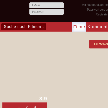
Mit Facebook anme
Passwort verge
Registri
Filme
Komment
Empfehle
8.9
3
2
3