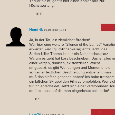
Thriller bleibt, geht's hier einen Zähler rauf zur
Höchstwertung.
10.0
Hendrik
16.10.2013, 12:14
Ja, in der Tat, ein ziemlicher Brocken!
Wer hier eine weitere "Silence of the Lambs"-Variati
erwartet, wird (glücklicherweise) enttäuscht, das
Serien-Killer-Thema ist nur ein Nebenschauplatz.
Warum es geht hat Lars beschrieben. Das ist alles m
einer kargen, dunklen, existenziellen Wucht
umgesetzt, es gibt Wendungen und Momente, die
sich einer textlichen Beschreibung entziehen, man
muß das einfach gesehen haben! Ich habe trotzdem
ein bißchen Skrupel den Film zu empfehlen. Wer sic
für ihn entscheidet, setzt sich einer verstörenden Tou
de force aus, auf die man eingerichtet sein sollte!
8.5
1
Lars76