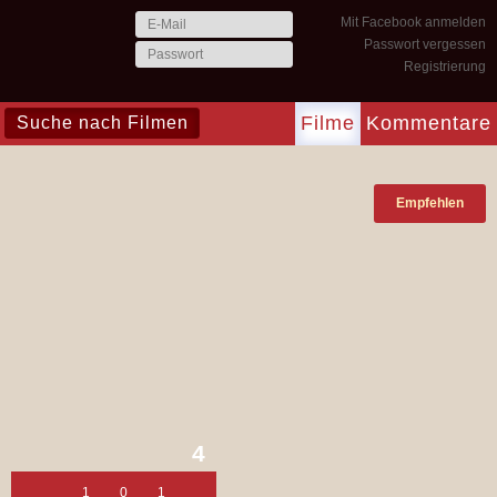
Mit Facebook anmelden
Passwort vergessen
Registrierung
Filme
Kommentare
Empfehlen
4
1
0
1