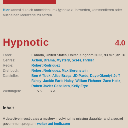
Hier
kannst du dich anmelden um
Hypnotic
zu bewerten, kommentieren oder
auf deinen Merkzettel zu setzen.
Hypnotic
4.0
Land:
Canada, United States, United Kingdom 2023, 93 min, ab 16
Genres:
Action
,
Drama
,
Mystery
,
Sci-Fi
,
Thriller
Regie:
Robert Rodriguez
Drehbuch:
Robert Rodriguez
,
Max Borenstein
Darsteller:
Ben Affleck
,
Alice Braga
,
JD Pardo
,
Dayo Okeniyi
,
Jeff
Fahey
,
Jackie Earle Haley
,
William Fichtner
,
Zane Holtz
,
Ruben Javier Caballero
,
Kelly Frye
Wertungen:
5.5
k.A.
Inhalt
A detective investigates a mystery involving his missing daughter and a secret
government program.
weiter auf imdb.com