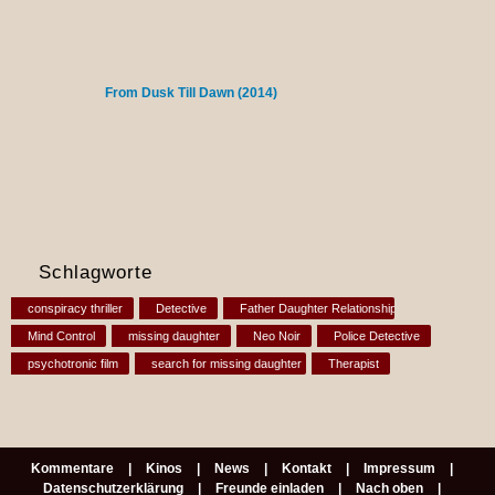
From Dusk Till Dawn (2014)
Schlagworte
conspiracy thriller
Detective
Father Daughter Relationship
Mind Control
missing daughter
Neo Noir
Police Detective
psychotronic film
search for missing daughter
Therapist
Kommentare
Kinos
News
Kontakt
Impressum
Datenschutzerklärung
Freunde einladen
Nach oben