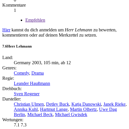
Kommentare
1
Empfehlen
Hier
kannst du dich anmelden um
Herr Lehmann
zu bewerten,
kommentieren oder auf deinen Merkzettel zu setzen.
7.6
Herr Lehmann
Land:
Germany 2003, 105 min, ab 12
Genres:
Comedy
,
Drama
Regie:
Leander Haußmann
Drehbuch:
Sven Regener
Darsteller:
Christian Ulmen
,
Detlev Buck
,
Katja Danowski
,
Janek Rieke
,
Annika Kuhl
,
Hartmut Lange
,
Martin Olbertz
,
Uwe Dag
Berlin
,
Michael Beck
,
Michael Gwisdek
Wertungen:
7.1
7.3