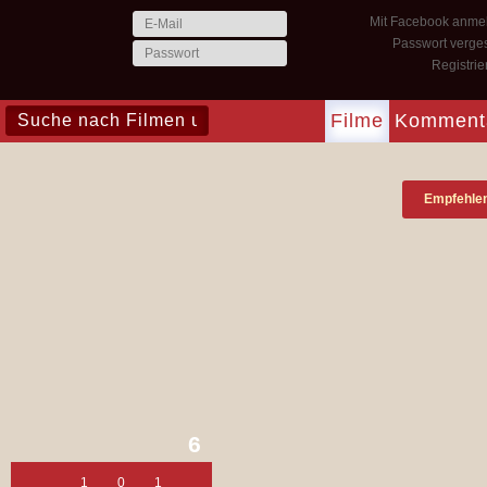
Mit Facebook anme
Passwort verge
Registri
Filme
Komment
Empfehle
6
1
0
1