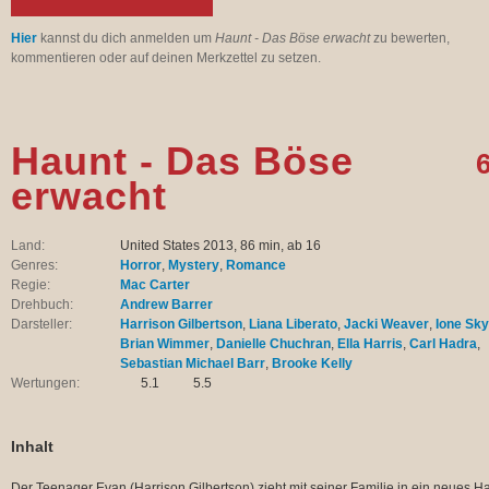
Hier
kannst du dich anmelden um
Haunt - Das Böse erwacht
zu bewerten,
kommentieren oder auf deinen Merkzettel zu setzen.
Haunt - Das Böse
6
erwacht
Land:
United States 2013, 86 min, ab 16
Genres:
Horror
,
Mystery
,
Romance
Regie:
Mac Carter
Drehbuch:
Andrew Barrer
Darsteller:
Harrison Gilbertson
,
Liana Liberato
,
Jacki Weaver
,
Ione Sk
Brian Wimmer
,
Danielle Chuchran
,
Ella Harris
,
Carl Hadra
,
Sebastian Michael Barr
,
Brooke Kelly
Wertungen:
5.1
5.5
Inhalt
Der Teenager Evan (Harrison Gilbertson) zieht mit seiner Familie in ein neues H