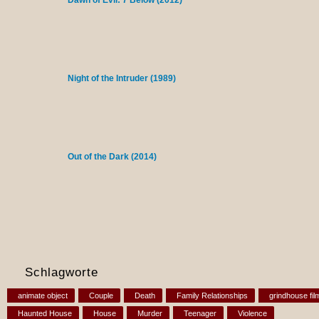
Dawn of Evil: 7 Below (2012)
Night of the Intruder (1989)
Out of the Dark (2014)
Schlagworte
animate object
Couple
Death
Family Relationships
grindhouse fil
Haunted House
House
Murder
Teenager
Violence