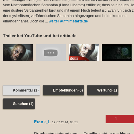
Vom Nachbarmädchen Samantha (Liana Liberato) erfährt er, dass sein neues H
eine düstere Vergangenheit birgt und mit einem Fluch belegt ist. Evan fühlt sich 
der mysteriösen, verführerischen Samantha hingezogen und beide kommen
einander näher. Doch die ...
weiter auf filmstarts.de
Trailer bei YouTube und bei critic.de
Kommentar (1)
Empfehlungen (0)
Wertung (1)
Gesehen (1)
1
Frank_L
12.07.2014, 00:31
Durchschnittshandlung ... Familie zieht in ein Haus