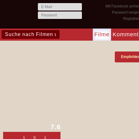
Mit Facebook anme
Passwort verge
Registri
Filme
Komment
Empfehle
7.6
1
0
1