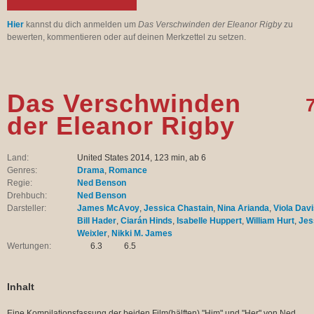
Hier
kannst du dich anmelden um
Das Verschwinden der Eleanor Rigby
zu
bewerten, kommentieren oder auf deinen Merkzettel zu setzen.
Das Verschwinden
7
der Eleanor Rigby
Land:
United States 2014, 123 min, ab 6
Genres:
Drama
,
Romance
Regie:
Ned Benson
Drehbuch:
Ned Benson
Darsteller:
James McAvoy
,
Jessica Chastain
,
Nina Arianda
,
Viola Dav
Bill Hader
,
Ciarán Hinds
,
Isabelle Huppert
,
William Hurt
,
Jes
Weixler
,
Nikki M. James
Wertungen:
6.3
6.5
Inhalt
Eine Kompilationsfassung der beiden Film(hälften) "Him" und "Her" von Ned