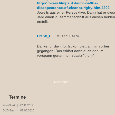
https://www.filmpaul.de/movie/the-
disappearance-of-eleanor-rigby-him-4202
.
Jeweils aus einer Perspektive. Dann hat er dies
Jahr einen Zusammenschnitt aus diesen beiden
erstellt,
Frank_L
20.12.2014, 14:58
Danke für die info. Ist komplett an mir vorbei
gegangen. Das erklärt dann auch den im
vorspann genannten zusatz "them"
Nach oben
Termine
Kino-Start
27.11.2014
DVD-Start
07.05.2015