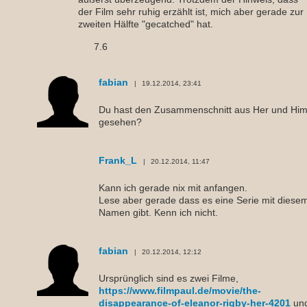
der Film sehr ruhig erzählt ist, mich aber gerade zur
zweiten Hälfte "gecatched" hat.
7.6
fabian
19.12.2014, 23:41
Du hast den Zusammenschnitt aus Her und Hi
gesehen?
Frank_L
20.12.2014, 11:47
Kann ich gerade nix mit anfangen.
Lese aber gerade dass es eine Serie mit diese
Namen gibt. Kenn ich nicht.
fabian
20.12.2014, 12:12
Ursprünglich sind es zwei Filme,
https://www.filmpaul.de/movie/the-
disappearance-of-eleanor-rigby-her-4201
un