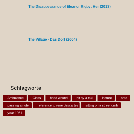
The Disappearance of Eleanor Rigby: Her (2013)
The Village - Das Dorf (2004)
Schlagworte
Ambulance
Class
head wound
hit by a taxi
lecture
note
passing a note
reference to rene descartes
sitting on a street curb
year 1951