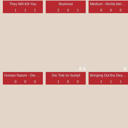
Medium - Nichts bleibt verborgen
They Will Kill You
Boyhood
1
1
1
2
0
1
0
0
0
8.5
8
Human Nature - Die Krone der Schöpfung
Bringing Out the Dead - Nächte der Erinnerung
Die Tote im Sumpf
0
0
0
1
0
0
2
1
1