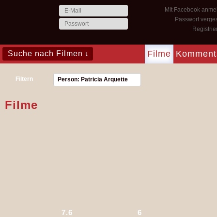
Mit Facebook anme
Passwort verge
Registri
Filme
Komment
Filtern
Person: Patricia Arquette
Filme
7.6
6