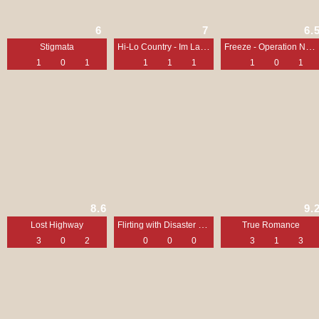
6
7
6.
Hi-Lo Country - Im Land der letzten Cowboys
Freeze - Operation Nachtwache
Stigmata
1
0
1
1
1
1
1
0
1
8.6
9.
Flirting with Disaster - Ein Unheil kommt selten allein
Lost Highway
True Romance
3
0
2
0
0
0
3
1
3