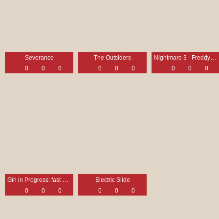
Nightmare 3 - Freddy lebt
Severance
The Outsiders
0
0
0
0
0
0
0
0
0
Girl in Progress: fast erwachsen
Electric Slide
0
0
0
0
0
0