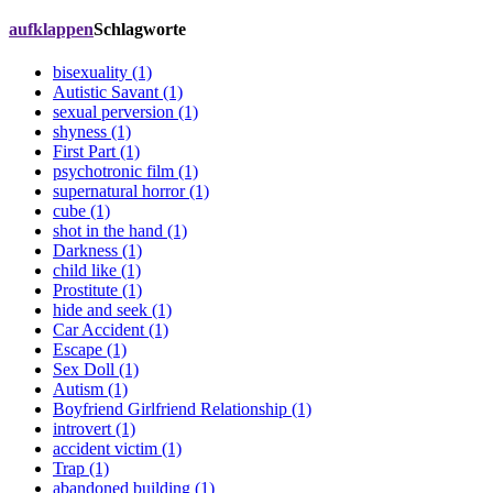
aufklappen
Schlagworte
bisexuality (1)
Autistic Savant (1)
sexual perversion (1)
shyness (1)
First Part (1)
psychotronic film (1)
supernatural horror (1)
cube (1)
shot in the hand (1)
Darkness (1)
child like (1)
Prostitute (1)
hide and seek (1)
Car Accident (1)
Escape (1)
Sex Doll (1)
Autism (1)
Boyfriend Girlfriend Relationship (1)
introvert (1)
accident victim (1)
Trap (1)
abandoned building (1)