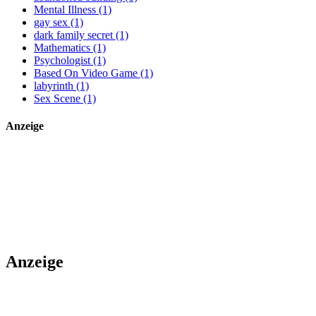
Mental Illness (1)
gay sex (1)
dark family secret (1)
Mathematics (1)
Psychologist (1)
Based On Video Game (1)
labyrinth (1)
Sex Scene (1)
Anzeige
Anzeige