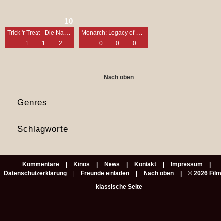
10
Trick 'r Treat - Die Nacht der Schrecken
Monarch: Legacy of Monsters
1
1
2
0
0
0
Nach oben
Genres
Schlagworte
Kommentare
Kinos
News
Kontakt
Impressum
Datenschutzerklärung
Freunde einladen
Nach oben
© 2026 Fil
klassische Seite