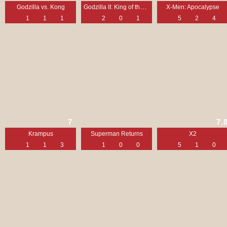
Godzilla II: King of the Monsters
Godzilla vs. Kong
X-Men: Apocalypse
1
1
1
2
0
1
5
2
4
7
7.
Krampus
Superman Returns
X2
1
1
3
1
0
0
5
1
0