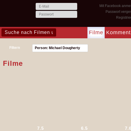
Mit Facebook anme
Passwort verge
Registri
Filme
Komment
Filtern
Person: Michael Dougherty
Filme
7.5
6.5
7.