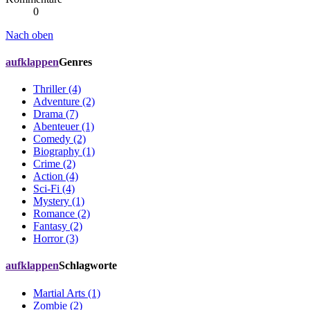
0
Nach oben
aufklappen
Genres
Thriller (4)
Adventure (2)
Drama (7)
Abenteuer (1)
Comedy (2)
Biography (1)
Crime (2)
Action (4)
Sci-Fi (4)
Mystery (1)
Romance (2)
Fantasy (2)
Horror (3)
aufklappen
Schlagworte
Martial Arts (1)
Zombie (2)