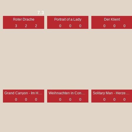
7.3
Roter Drache
Portrait of a Lady
Der Klient
3
2
2
0
0
0
0
0
0
Grand Canyon - Im Herzen der Stadt
Weihnachten in Conway
Solitary Man - Herzensbrecher a. D.
0
0
0
0
0
0
0
0
0