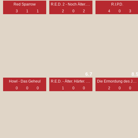
R.E.D. 2 - Noch Älter. Härter. Besser.
Red Sparrow
R.I.P.D.
3
1
1
2
0
2
4
0
3
6.7
8.
R.E.D. - Älter. Härter. Besser.
Die Ermordung des Jesse James durch den Feigling Robert Ford
Howl - Das Geheul
0
0
0
1
0
0
2
0
0