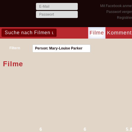
Mit Facebook anme
Passwort verge
Registri
Filme
Komment
Filtern
Person: Mary-Louise Parker
Filme
6
6
5.