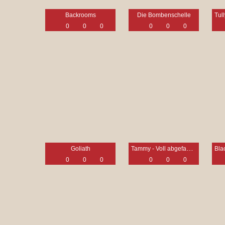
Backrooms
Die Bombenschelle
0
0
0
0
0
0
Tammy - Voll abgefahren
Goliath
0
0
0
0
0
0