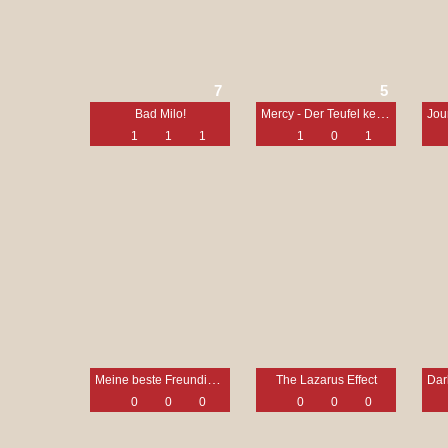
7
5
Mercy - Der Teufel kennt keine Gnade
Bad Milo!
1
1
1
1
0
1
Meine beste Freundin, ihre Schwester und ich
The Lazarus Effect
0
0
0
0
0
0