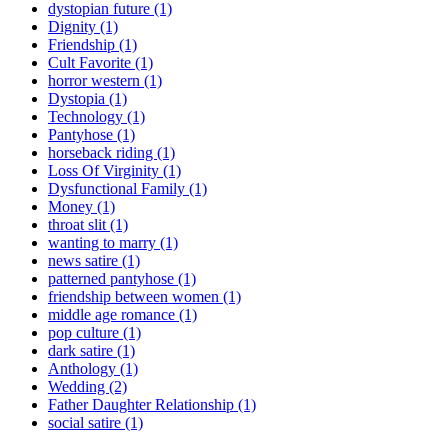
dystopian future (1)
Dignity (1)
Friendship (1)
Cult Favorite (1)
horror western (1)
Dystopia (1)
Technology (1)
Pantyhose (1)
horseback riding (1)
Loss Of Virginity (1)
Dysfunctional Family (1)
Money (1)
throat slit (1)
wanting to marry (1)
news satire (1)
patterned pantyhose (1)
friendship between women (1)
middle age romance (1)
pop culture (1)
dark satire (1)
Anthology (1)
Wedding (2)
Father Daughter Relationship (1)
social satire (1)