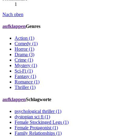
1
Nach oben
aufklappen
Genres
Action (1)
Comedy (1)
Horror (1)
Drama (3)
Crime (1)
Mystery (1)
Sci-Fi (1)
Fantasy (1)
Romance (1)
Thriller (1)
aufklappen
Schlagworte
psychological thriller (1)
dystopian sci fi (1)
Female Stockinged Legs (1)
Female Protagonist (1)
Family Relationships (1)