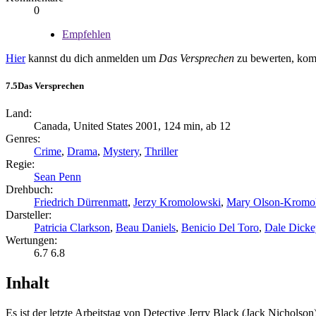
0
Empfehlen
Hier
kannst du dich anmelden um
Das Versprechen
zu bewerten, komm
7.5
Das Versprechen
Land:
Canada, United States 2001, 124 min, ab 12
Genres:
Crime
,
Drama
,
Mystery
,
Thriller
Regie:
Sean Penn
Drehbuch:
Friedrich Dürrenmatt
,
Jerzy Kromolowski
,
Mary Olson-Kromo
Darsteller:
Patricia Clarkson
,
Beau Daniels
,
Benicio Del Toro
,
Dale Dicke
Wertungen:
6.7
6.8
Inhalt
Es ist der letzte Arbeitstag von Detective Jerry Black (Jack Nicholso