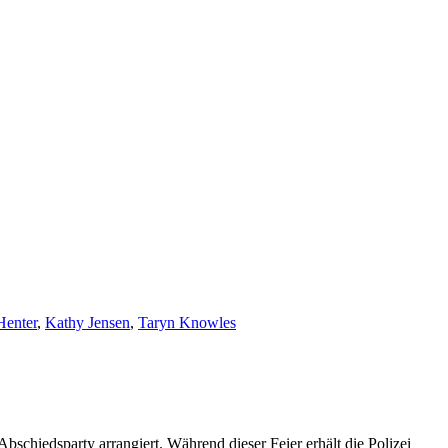
enter
,
Kathy Jensen
,
Taryn Knowles
Abschiedsparty arrangiert. Während dieser Feier erhält die Polizei