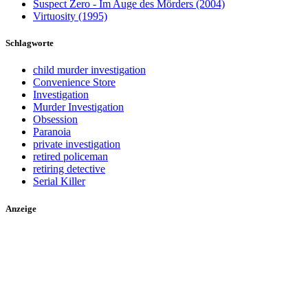
Suspect Zero - Im Auge des Mörders (2004)
Virtuosity (1995)
Schlagworte
child murder investigation
Convenience Store
Investigation
Murder Investigation
Obsession
Paranoia
private investigation
retired policeman
retiring detective
Serial Killer
Anzeige