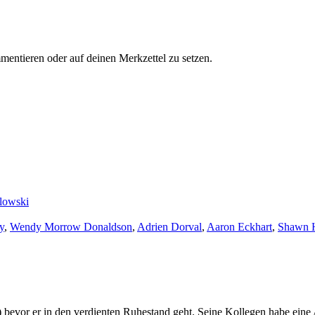
entieren oder auf deinen Merkzettel zu setzen.
lowski
y
,
Wendy Morrow Donaldson
,
Adrien Dorval
,
Aaron Eckhart
,
Shawn H
n) bevor er in den verdienten Ruhestand geht. Seine Kollegen habe eine 