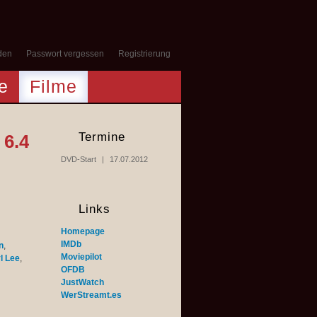
den
Passwort vergessen
Registrierung
e
Filme
Termine
6.4
DVD-Start
17.07.2012
Links
Homepage
IMDb
n
,
Moviepilot
l Lee
,
OFDB
JustWatch
WerStreamt.es