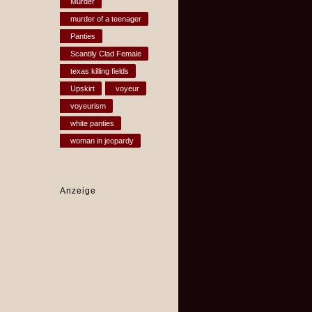
Murder
murder of a teenager
Panties
Scantily Clad Female
texas killing fields
Upskirt
voyeur
voyeurism
white panties
woman in jeopardy
Anzeige