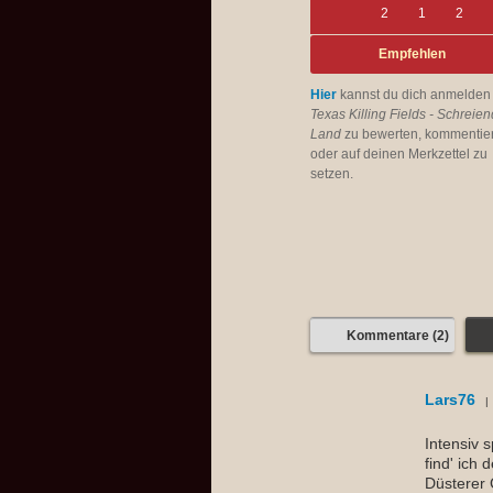
2
1
2
Empfehlen
Hier
kannst du dich anmelden
Texas Killing Fields - Schreie
Land
zu bewerten, kommentie
oder auf deinen Merkzettel zu
setzen.
Kommentare (2)
Lars76
Intensiv 
find' ich
Düsterer C