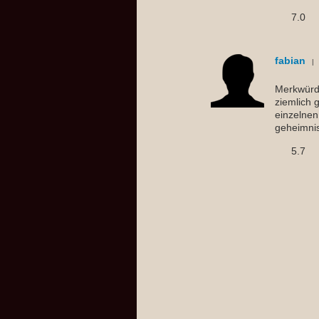
7.0
fabian
Merkwürdi
ziemlich g
einzelnen
geheimnisv
5.7