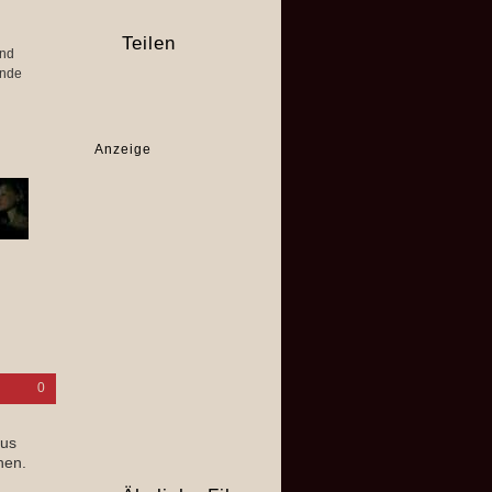
Teilen
ind
ende
Anzeige
0
fus
hen.