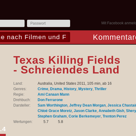
Mit Facebook anmel
Kommentar
Texas Killing Fields
- Schreiendes Land
Land:
Australia, United States 2011, 105 min, ab 16
Genres:
Crime
,
Drama
,
History
,
Mystery
,
Thriller
Regie:
Ami Canaan Mann
Drehbuch:
Don Ferrarone
Darsteller:
Sam Worthington
,
Jeffrey Dean Morgan
,
Jessica Chastai
Chloë Grace Moretz
,
Jason Clarke
,
Annabeth Gish
,
Shery
Stephen Graham
,
Corie Berkemeyer
,
Trenton Perez
Wertungen:
5.7
5.8
.4