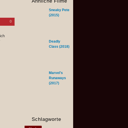
Ähnliche Filme
Sneaky Pete
(2015)
0
ich
r
Deadly
Class (2018)
Marvel's
Runaways
(2017)
Schlagworte