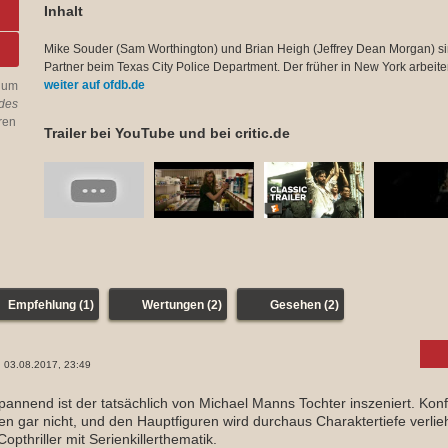
Inhalt
Mike Souder (Sam Worthington) und Brian Heigh (Jeffrey Dean Morgan) s
Partner beim Texas City Police Department. Der früher in New York arbeit
weiter auf ofdb.de
 um
ndes
ren
Trailer bei YouTube und bei critic.de
Empfehlung (1)
Wertungen (2)
Gesehen (2)
03.08.2017, 23:49
spannend ist der tatsächlich von Michael Manns Tochter inszeniert. Kon
 den gar nicht, und den Hauptfiguren wird durchaus Charaktertiefe verlie
opthriller mit Serienkillerthematik.