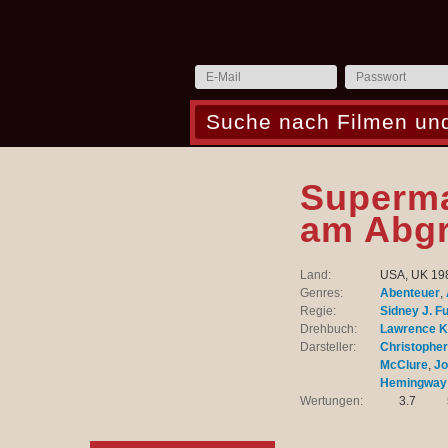
Superma
am Abg
Land:
USA, UK 198
Genres:
Abenteuer
,
Regie:
Sidney J. Fu
Drehbuch:
Lawrence K
Darsteller:
Christophe
McClure
,
Jo
Hemingway
Wertungen:
3.7