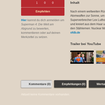
Inhalt
1
0
0
Empfehlen
Nach einem weltweiten Rü
Atomwaffen zur Sonne, um s
Superverbrecher Lex Lutho
Hier
kannst du dich anmelden um
und kreiert aus dem Haar 
Superman 4: Die Welt am
den Stählernen: Nuclear Ma
Abgrund
zu bewerten,
ofdb.de
kommentieren oder auf deinen
Merkzettel zu setzen.
Trailer bei YouTube
Kommentare (0)
Empfehlungen (0)
Wertu
Aktuell keine Kommentare vorhanden.