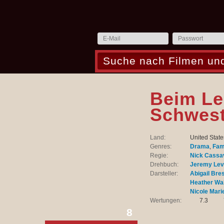
Beim Le
Schwest
Land:
United State
Genres:
Drama
,
Fam
Regie:
Nick Cassa
Drehbuch:
Jeremy Le
Darsteller:
Abigail Bres
Heather Wah
Nicole Mari
Wertungen:
7.3
8