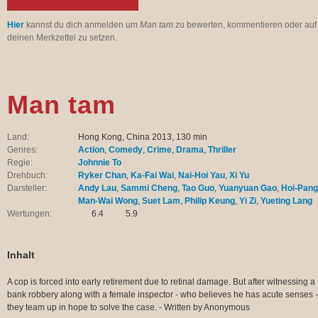
Hier
kannst du dich anmelden um
Man tam
zu bewerten, kommentieren oder auf
deinen Merkzettel zu setzen.
Man tam
Land:
Hong Kong, China 2013, 130 min
Genres:
Action
,
Comedy
,
Crime
,
Drama
,
Thriller
Regie:
Johnnie To
Drehbuch:
Ryker Chan
,
Ka-Fai Wai
,
Nai-Hoi Yau
,
Xi Yu
Darsteller:
Andy Lau
,
Sammi Cheng
,
Tao Guo
,
Yuanyuan Gao
,
Hoi-Pang
Man-Wai Wong
,
Suet Lam
,
Philip Keung
,
Yi Zi
,
Yueting Lang
Wertungen:
6.4
5.9
Inhalt
A cop is forced into early retirement due to retinal damage. But after witnessing a
bank robbery along with a female inspector - who believes he has acute senses -
they team up in hope to solve the case. - Written by Anonymous