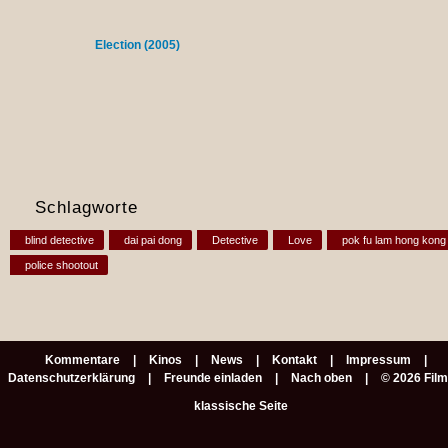
Election (2005)
Schlagworte
blind detective
dai pai dong
Detective
Love
pok fu lam hong kong
police shootout
Kommentare
Kinos
News
Kontakt
Impressum
Datenschutzerklärung
Freunde einladen
Nach oben
© 2026 Fil
klassische Seite