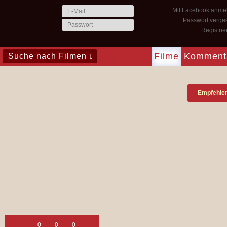
Mit Facebook anme
Passwort verge
Registri
Filme
Komment
Empfehle
0
0
0