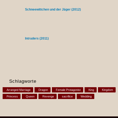
Schneewittchen und der Jäger (2012)
Intruders (2011)
Schlagworte
Arranged Marriage
Dragon
Female Protagonist
King
Kingdom
Princess
Queen
Revenge
sacrifice
Wedding