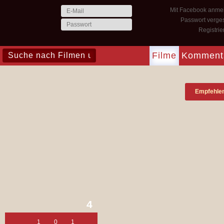
Mit Facebook anme
Passwort verge
Registri
Filme
Komment
Empfehle
4
1
0
1