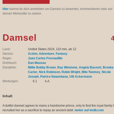
Hier
kannst du dich anmelden um
Damsel
zu bewerten, kommentieren oder auf
deinen Merkzettel zu setzen.
Damsel
4
Land:
United States 2024, 110 min, ab 12
Genres:
Action
,
Adventure
,
Fantasy
Regie:
Juan Carlos Fresnadillo
Drehbuch:
Dan Mazeau
Darsteller:
Millie Bobby Brown
,
Ray Winstone
,
Angela Bassett
,
Brooke
Carter
,
Nick Robinson
,
Robin Wright
,
Milo Twomey
,
Nicole
Joseph
,
Patrice Naiambana
,
Ulli Ackermann
Wertungen:
6.1
k.A.
Inhalt
A dutiful damsel agrees to marry a handsome prince, only to find the royal family
recruited her as a sacrifice to repay an ancient debt.
weiter auf imdb.com