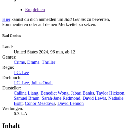
Empfehlen
Hier
kannst du dich anmelden um
Bad Genius
zu bewerten,
kommentieren oder auf deinen Merkzettel zu setzen.
Bad Genius
Land:
United States 2024, 96 min, ab 12
Genres:
Crime
,
Drama
,
Thriller
Regie:
J.C. Lee
Drehbuch:
J.C. Lee
,
Julius Onah
Darsteller:
Callina Liang
,
Benedict Wong
,
Jabari Banks
,
Taylor Hickson
,
Samuel Braun
,
Sarah-Jane Redmond
,
David Lewis
,
Nathalie
Boltt
,
Conor Meadows
,
David Lennon
Wertungen:
6.3
k.A.
Inhalt