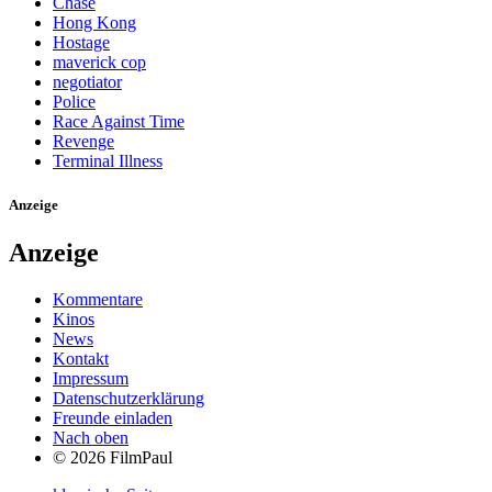
Chase
Hong Kong
Hostage
maverick cop
negotiator
Police
Race Against Time
Revenge
Terminal Illness
Anzeige
Anzeige
Kommentare
Kinos
News
Kontakt
Impressum
Datenschutzerklärung
Freunde einladen
Nach oben
© 2026 FilmPaul