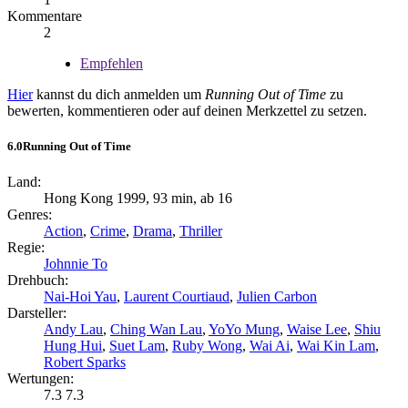
Kommentare
2
Empfehlen
Hier
kannst du dich anmelden um
Running Out of Time
zu
bewerten, kommentieren oder auf deinen Merkzettel zu setzen.
6.0
Running Out of Time
Land:
Hong Kong 1999, 93 min, ab 16
Genres:
Action
,
Crime
,
Drama
,
Thriller
Regie:
Johnnie To
Drehbuch:
Nai-Hoi Yau
,
Laurent Courtiaud
,
Julien Carbon
Darsteller:
Andy Lau
,
Ching Wan Lau
,
YoYo Mung
,
Waise Lee
,
Shiu
Hung Hui
,
Suet Lam
,
Ruby Wong
,
Wai Ai
,
Wai Kin Lam
,
Robert Sparks
Wertungen:
7.3
7.3