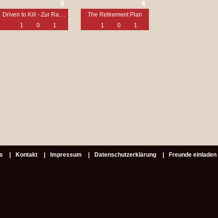
6
4
Driven to Kill - Zur Rache verdammt
The Retirement Plan
1
0
1
1
0
1
s
Kontakt
Impressum
Datenschutzerklärung
Freunde einladen