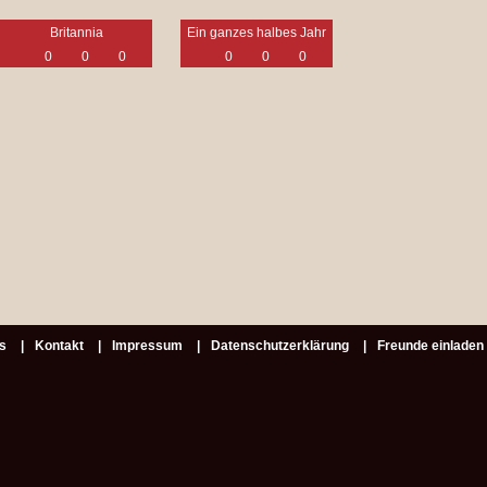
Britannia
Ein ganzes halbes Jahr
0
0
0
0
0
0
s
Kontakt
Impressum
Datenschutzerklärung
Freunde einladen