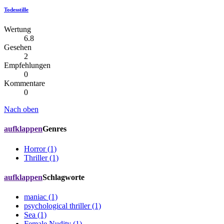
Todesstille
Wertung
6.8
Gesehen
2
Empfehlungen
0
Kommentare
0
Nach oben
aufklappen
Genres
Horror (1)
Thriller (1)
aufklappen
Schlagworte
maniac (1)
psychological thriller (1)
Sea (1)
Female Nudity (1)