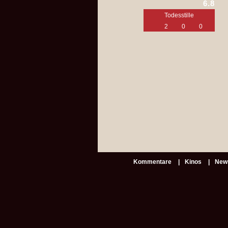
6.8
Todesstille
2
0
0
Kommentare
Kinos
New