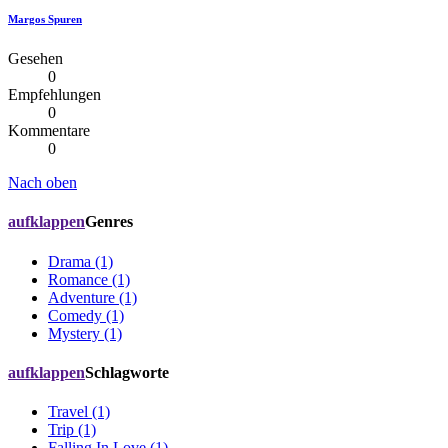
Margos Spuren
Gesehen
0
Empfehlungen
0
Kommentare
0
Nach oben
aufklappen
Genres
Drama (1)
Romance (1)
Adventure (1)
Comedy (1)
Mystery (1)
aufklappen
Schlagworte
Travel (1)
Trip (1)
Falling In Love (1)