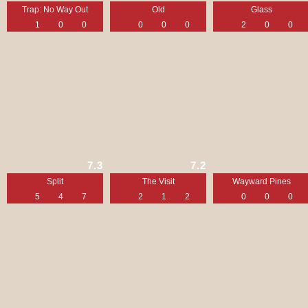
Trap: No Way Out
Old
Glass
1
0
0
0
0
0
2
0
0
7.3
7.2
Split
The Visit
Wayward Pines
5
4
7
2
1
2
0
0
0