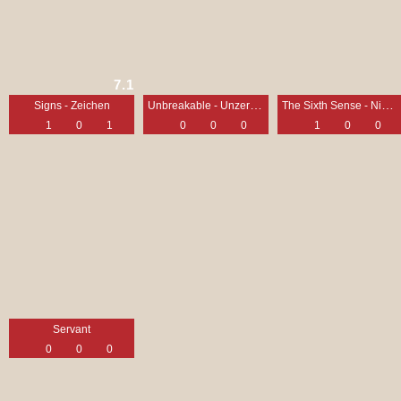
7.1
Unbreakable - Unzerbrechlich
The Sixth Sense - Nicht jede Gabe ist ein Segen
Signs - Zeichen
1
0
1
0
0
0
1
0
0
Servant
0
0
0