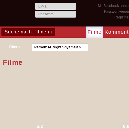
Mit Facebook anme
Passwort verge
Registri
Filme
Komment
Filtern
Person: M. Night Shyamalan
Filme
6.2
6.