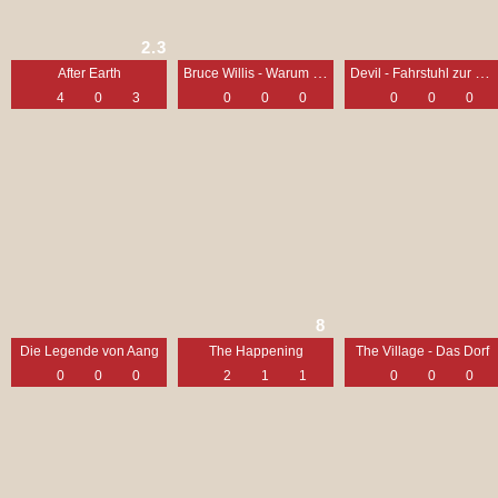
2.3
Bruce Willis - Warum die Legende niemals stirbt
Devil - Fahrstuhl zur Hölle
After Earth
4
0
3
0
0
0
0
0
0
8
Die Legende von Aang
The Happening
The Village - Das Dorf
0
0
0
2
1
1
0
0
0