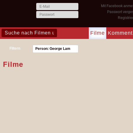
Mit Facebook anme
Passwort verge
Registri
Filme
Komment
Filtern
Person: George Lam
Filme