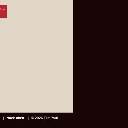
Love Vegas - Lieber reich als verheiratet
Nach oben
© 2026 FilmPaul