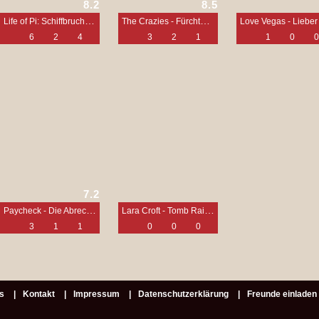
8.2
8.5
Life of Pi: Schiffbruch mit Tiger
The Crazies - Fürchte deinen Nächsten
6
2
4
3
2
1
1
0
0
7.2
Paycheck - Die Abrechnung
Lara Croft - Tomb Raider: Die Wiege des Lebens
3
1
1
0
0
0
s
Kontakt
Impressum
Datenschutzerklärung
Freunde einladen